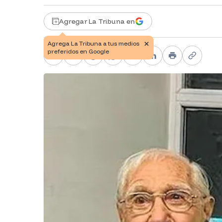
Agregar La Tribuna en
Facebook
X
Telegram
WhatsApp
Pinterest
LinkedIn
Print
Copy li