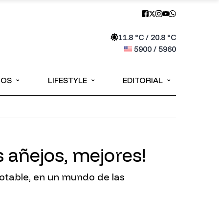
11.8
°C /
20.8
°C
5900
/
5960
⌄
⌄
⌄
IOS
LIFESTYLE
EDITORIAL
añejos, mejores!
table, en un mundo de las