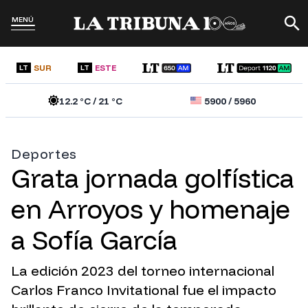
MENÚ
SUR
ESTE
LT
LT
12.2
°C /
21
°C
5900
/
5960
Deportes
Grata jornada golfística
en Arroyos y homenaje
a Sofía García
La edición 2023 del torneo internacional
Carlos Franco Invitational fue el impacto