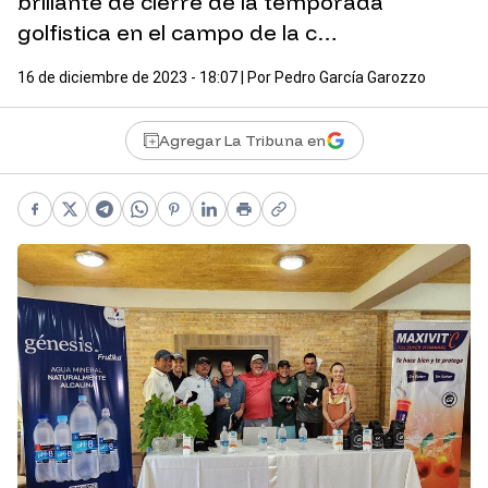
brillante de cierre de la temporada
golfistica en el campo de la c…
16 de diciembre de 2023 - 18:07
| Por
Pedro García Garozzo
Agregar La Tribuna en
Facebook
X
Telegram
WhatsApp
Pinterest
LinkedIn
Print
Copy link