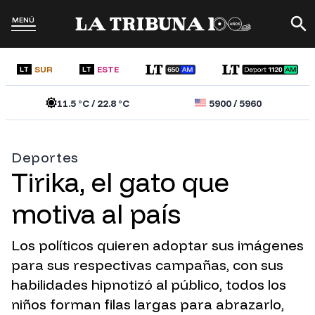
MENÚ
SUR
ESTE
LT
LT
11.5
°C /
22.8
°C
5900
/
5960
Deportes
Tirika, el gato que
motiva al país
Los políticos quieren adoptar sus imágenes
para sus respectivas campañas, con sus
habilidades hipnotizó al público, todos los
niños forman filas largas para abrazarlo,