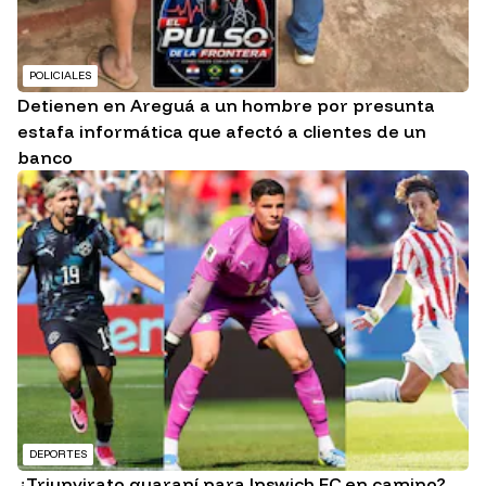
POLICIALES
Detienen en Areguá a un hombre por presunta
estafa informática que afectó a clientes de un
banco
DEPORTES
¿Triunvirato guaraní para Ipswich FC en camino?