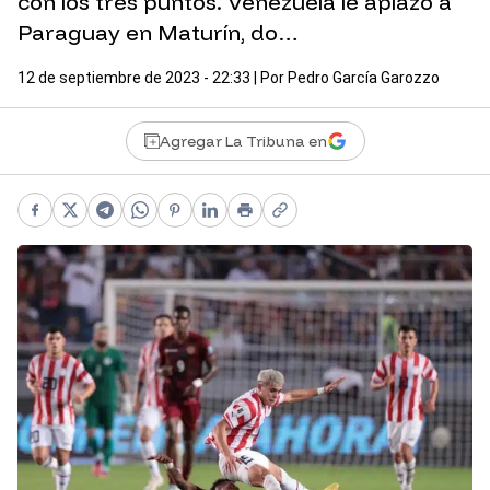
con los tres puntos. Venezuela le aplazó a
Paraguay en Maturín, do…
12 de septiembre de 2023 - 22:33
| Por
Pedro García Garozzo
Agregar La Tribuna en
Facebook
X
Telegram
WhatsApp
Pinterest
LinkedIn
Print
Copy link