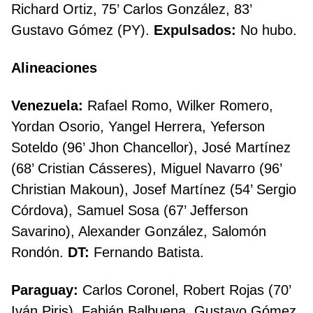
Richard Ortiz, 75’ Carlos González, 83’
Gustavo Gómez (PY).
Expulsados:
No hubo.
Alineaciones
Venezuela:
Rafael Romo, Wilker Romero,
Yordan Osorio, Yangel Herrera, Yeferson
Soteldo (96’ Jhon Chancellor), José Martínez
(68’ Cristian Cásseres), Miguel Navarro (96’
Christian Makoun), Josef Martínez (54’ Sergio
Córdova), Samuel Sosa (67’ Jefferson
Savarino), Alexander González, Salomón
Rondón.
DT:
Fernando Batista.
Paraguay:
Carlos Coronel, Robert Rojas (70’
Iván Piris), Fabián Balbuena, Gustavo Gómez,