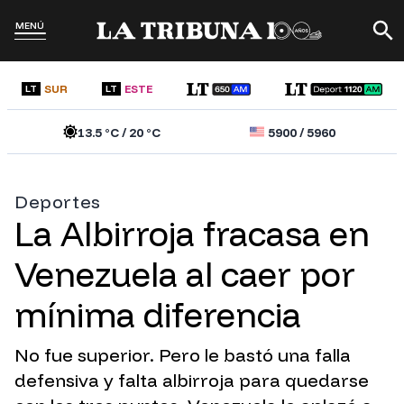
MENÚ
SUR
ESTE
LT
LT
13.5
°C /
20
°C
5900
/
5960
Deportes
La Albirroja fracasa en
Venezuela al caer por
mínima diferencia
No fue superior. Pero le bastó una falla
defensiva y falta albirroja para quedarse