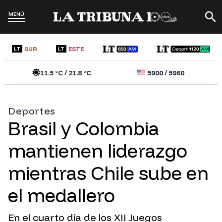
MENÚ
SUR
ESTE
LT
LT
11.5
°C /
21.8
°C
5900
/
5960
Deportes
Brasil y Colombia
mantienen liderazgo
mientras Chile sube en
el medallero
En el cuarto día de los XII Juegos