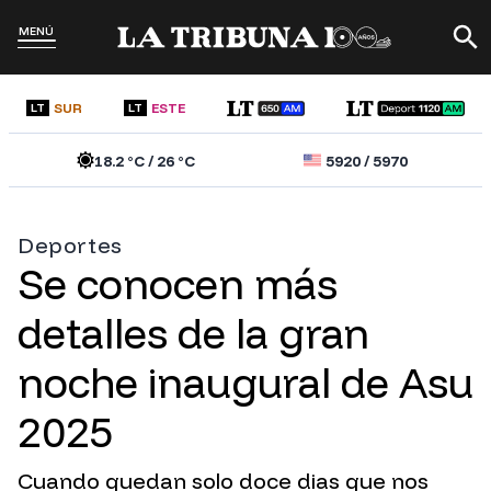
MENÚ
SUR
ESTE
LT
LT
18.2
°C /
26
°C
5920
/
5970
Deportes
Se conocen más
detalles de la gran
noche inaugural de Asu
2025
Cuando quedan solo doce dias que nos