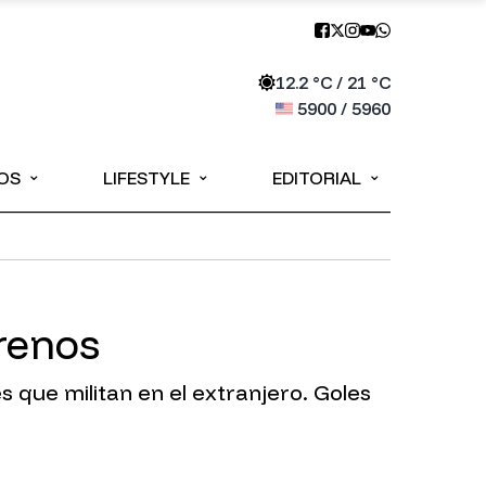
12.2
°C /
21
°C
5900
/
5960
⌄
⌄
⌄
OS
LIFESTYLE
EDITORIAL
trenos
 que militan en el extranjero. Goles