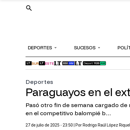
⌄
⌄
DEPORTES
SUCESOS
POLÍ
SUR
ESTE
LT
LT
Deportes
Paraguayos en el ext
Pasó otro fin de semana cargado de no
en el competitivo balompié b…
27 de julio de 2025 - 23:50
| Por
Rodrigo Raúl López Riqu