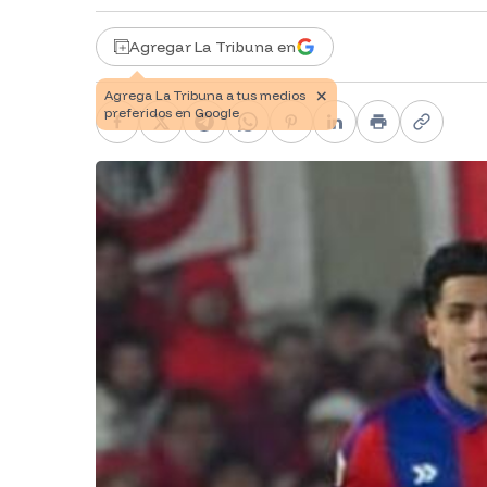
Agregar La Tribuna en
Facebook
X
Telegram
WhatsApp
Pinterest
LinkedIn
Print
Copy li