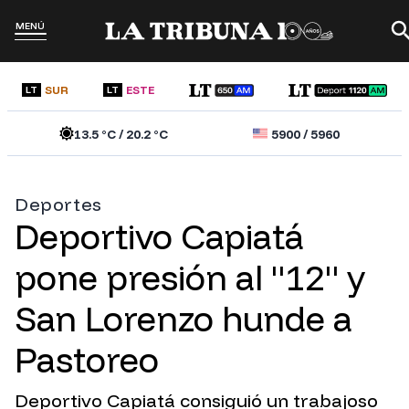
MENÚ
SUR
ESTE
LT
LT
13.5
°C /
20.2
°C
5900
/
5960
Deportes
Deportivo Capiatá
pone presión al "12" y
San Lorenzo hunde a
Pastoreo
Deportivo Capiatá consiguió un trabajoso