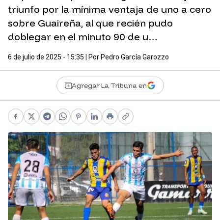
triunfo por la mínima ventaja de uno a cero
sobre Guaireña, al que recién pudo
doblegar en el minuto 90 de u…
6 de julio de 2025 - 15:35
| Por
Pedro García Garozzo
Agregar La Tribuna en
Facebook
X
Telegram
WhatsApp
Pinterest
LinkedIn
Print
Copy link