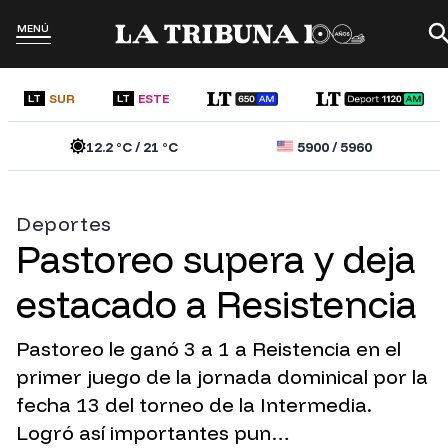
MENÚ
SUR
ESTE
LT
LT
12.2
°C /
21
°C
5900
/
5960
Deportes
Pastoreo supera y deja
estacado a Resistencia
Pastoreo le ganó 3 a 1 a Reistencia en el
primer juego de la jornada dominical por la
fecha 13 del torneo de la Intermedia.
Logró así importantes pun…