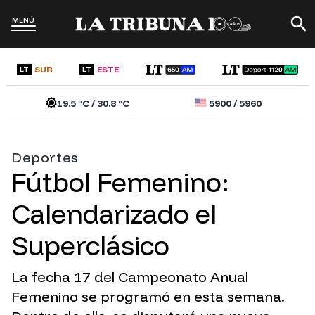
MENÚ
SUR
ESTE
LT
LT
19.5
°C /
30.8
°C
5900
/
5960
Deportes
Fútbol Femenino:
Calendarizado el
Superclásico
La fecha 17 del Campeonato Anual
Femenino se programó en esta semana.