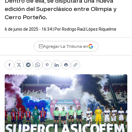
Dentro de ella, se disputará una nueva
edición del Superclásico entre Olimpia y
Cerro Porteño.
6 de junio de 2025 - 16:34
| Por
Rodrigo Raúl López Riquelme
Agregar La Tribuna en
Facebook
X
Telegram
WhatsApp
Pinterest
LinkedIn
Print
Copy link