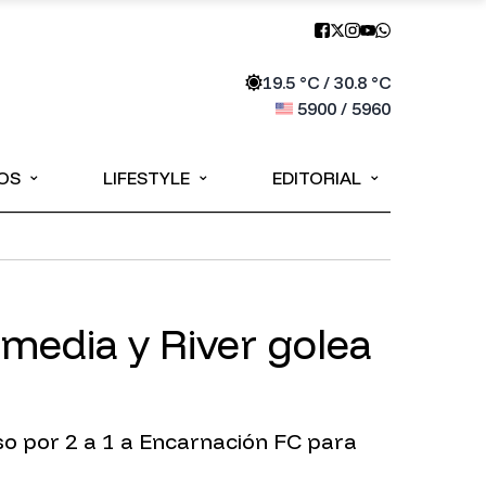
19.5
°C /
30.8
°C
5900
/
5960
⌄
⌄
⌄
OS
LIFESTYLE
EDITORIAL
rmedia y River golea
so por 2 a 1 a Encarnación FC para