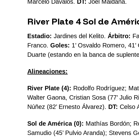
Marcelo Dávalos.
DT:
Joel Maidana.
River Plate 4 Sol de Améri
Estadio:
Jardines del Kelito.
Árbitro:
Fa
Franco.
Goles:
1’ Osvaldo Romero, 41’ 
Duarte (estando en la banca de suplentes
Alineaciones:
River Plate (4):
Rodolfo Rodríguez; Mat
Walter Gaona, Cristian Sosa (77’ Julio 
Núñez (82’ Ernesto Álvarez).
DT:
Celso 
Sol de América (0):
Mathías Bordón; Ro
Samudio (45’ Pulvio Aranda); Stevens G