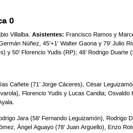
ca 0
bio Villalba.
Asistentes:
Francisco Ramos y Marce
Germán Núñez, 45’+1' Walter Gaona y 79’ Julio Ri
) y 50’ Florencio Yudis (RP); 48’ Rodrigo Duarte 
ías Cañete (71’ Jorge Cáceres), César Leguizamón
Rivarola), Florencio Yudis y Lucas Candia; Osvald
Ayala.
drigo Jara (58’ Fernando Leguizamón), Rodrigo Du
ómez, Ángel Aguayo (78’ Juan Arguello), Enzo Rot