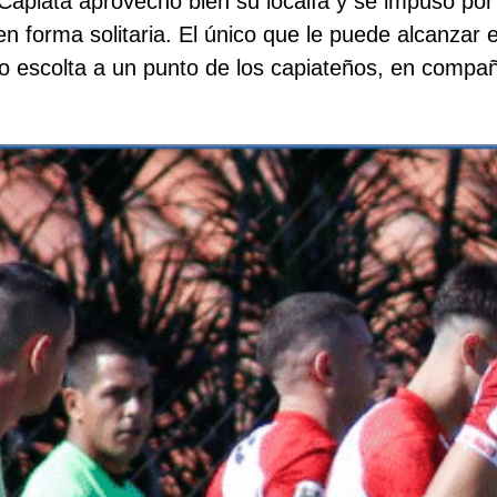
Capiatá aprovechó bien su localía y se impuso por
 en forma solitaria. El único que le puede alcanzar
mo escolta a un punto de los capiateños, en compañ