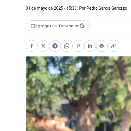
31 de mayo de 2025 - 15:33
| Por
Pedro García Garozzo
Agregar La Tribuna en
Facebook
X
Telegram
WhatsApp
Pinterest
LinkedIn
Print
Copy li