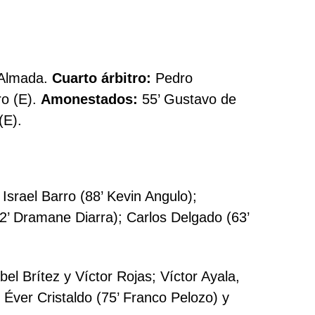
 Almada.
Cuarto árbitro:
Pedro
ro (E).
Amonestados:
55’ Gustavo de
(E).
srael Barro (88’ Kevin Angulo);
72’ Dramane Diarra); Carlos Delgado (63’
el Brítez y Víctor Rojas; Víctor Ayala,
Éver Cristaldo (75’ Franco Pelozo) y