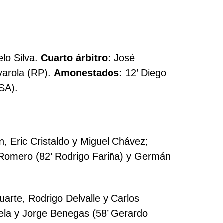
lo Silva.
Cuarto árbitro:
José
varola (RP).
Amonestados:
12’ Diego
(SA).
, Eric Cristaldo y Miguel Chávez;
o Romero (82’ Rodrigo Fariña) y Germán
arte, Rodrigo Delvalle y Carlos
ela y Jorge Benegas (58’ Gerardo