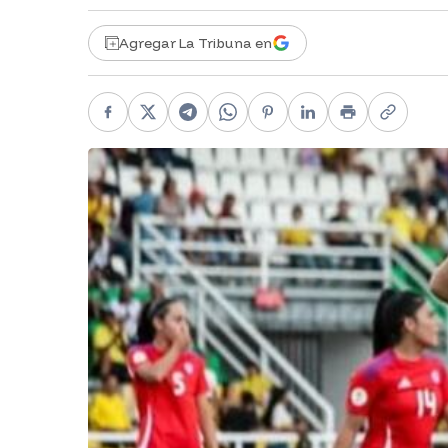
Agregar La Tribuna en
Facebook
X
Telegram
WhatsApp
Pinterest
LinkedIn
Print
Copy li