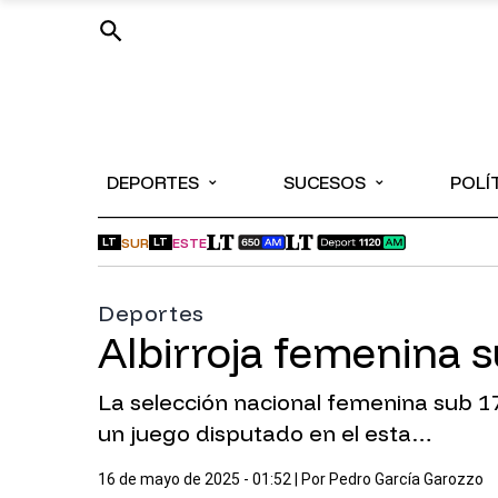
⌄
⌄
DEPORTES
SUCESOS
POLÍ
SUR
ESTE
LT
LT
Deportes
Albirroja femenina 
La selección nacional femenina sub 1
un juego disputado en el esta…
16 de mayo de 2025 - 01:52
| Por
Pedro García Garozzo