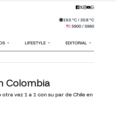
19.5
°C /
30.8
°C
5900
/
5960
⌄
⌄
⌄
OS
LIFESTYLE
EDITORIAL
en Colombia
otra vez 1 a 1 con su par de Chile en