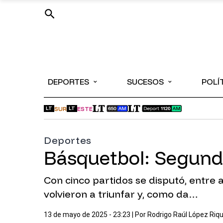
⌄
⌄
DEPORTES
SUCESOS
POLÍ
SUR
ESTE
LT
LT
Deportes
Básquetbol: Segund
Con cinco partidos se disputó, entre 
volvieron a triunfar y, como da…
13 de mayo de 2025 - 23:23
| Por
Rodrigo Raúl López Riq