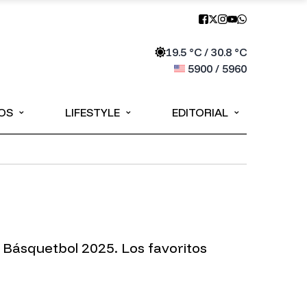
19.5
°C /
30.8
°C
5900
/
5960
⌄
⌄
⌄
OS
LIFESTYLE
EDITORIAL
e Básquetbol 2025. Los favoritos