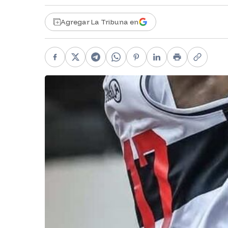
Agregar La Tribuna en
Facebook
X
Telegram
WhatsApp
Pinterest
LinkedIn
Print
Copy li