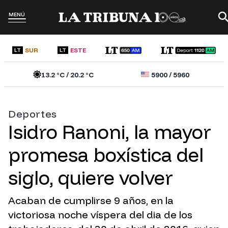
MENÚ
SUR
ESTE
LT
LT
13.2
°C /
20.2
°C
5900
/
5960
Deportes
Isidro Ranoni, la mayor
promesa boxística del
siglo, quiere volver
Acaban de cumplirse 9 años, en la
victoriosa noche víspera del dia de los