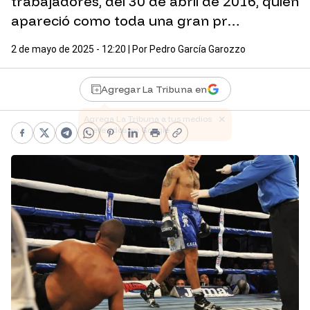
trabajadores, del 30 de abril de 2016, quien
apareció como toda una gran pr…
2 de mayo de 2025 - 12:20
| Por
Pedro García Garozzo
Agregar La Tribuna en
Facebook
X
Telegram
WhatsApp
Pinterest
LinkedIn
Print
Copy link