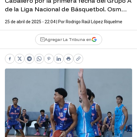
Caballero por la primera fecha del Grupo A
de la Liga Nacional de Básquetbol. Osm…
25 de abril de 2025 - 22:04
| Por
Rodrigo Raúl López Riquelme
Agregar La Tribuna en
Facebook
X
Telegram
WhatsApp
Pinterest
LinkedIn
Print
Copy link