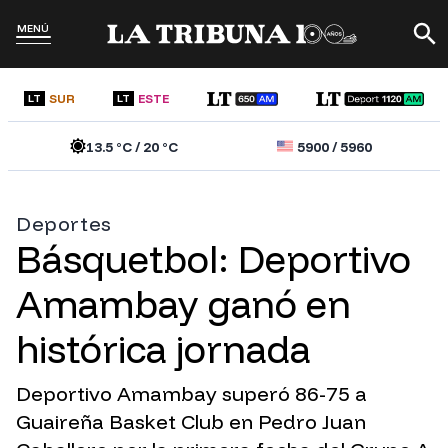
MENÚ
SUR
ESTE
LT
LT
13.5
°C /
20
°C
5900
/
5960
Deportes
Básquetbol: Deportivo
Amambay ganó en
histórica jornada
Deportivo Amambay superó 86-75 a
Guaireña Basket Club en Pedro Juan