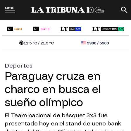
MENÚ
SUR
ESTE
LT
LT
11.5
°C /
21.5
°C
5900
/
5960
Deportes
Paraguay cruza en
charco en busca el
sueño olímpico
El Team nacional de básquet 3x3 fue
presentado hoy en el stand de ueno bank