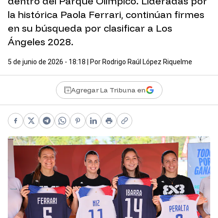
dentro del Parque Olímpico. Lideradas por
la histórica Paola Ferrari, continúan firmes
en su búsqueda por clasificar a Los
Ángeles 2028.
5 de junio de 2026 - 18:18
| Por
Rodrigo Raúl López Riquelme
Agregar La Tribuna en
Facebook
X
Telegram
WhatsApp
Pinterest
LinkedIn
Print
Copy link