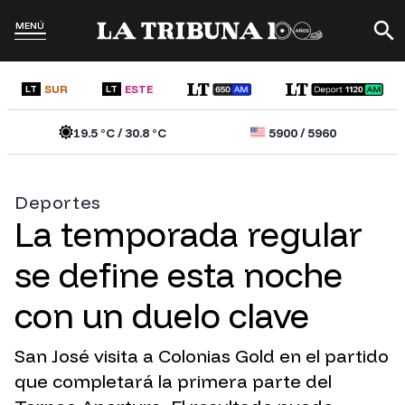
MENÚ
SUR
ESTE
LT
LT
19.5
°C /
30.8
°C
5900
/
5960
Deportes
La temporada regular
se define esta noche
con un duelo clave
San José visita a Colonias Gold en el partido
que completará la primera parte del