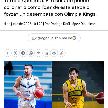
Torneo Apertura. El resultado puede
coronarlo como líder de esta etapa o
forzar un desempate con Olimpia Kings.
4 de junio de 2026 - 04:29
| Por
Rodrigo Raúl López Riquelme
Agregar La Tribuna en
Facebook
X
Telegram
WhatsApp
Pinterest
LinkedIn
Print
Copy link