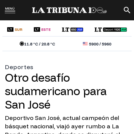
MENÚ
SUR
ESTE
LT
LT
11.8
°C /
20.8
°C
5900
/
5960
Deportes
Otro desafío
sudamericano para
San José
Deportivo San José, actual campeón del
básquet nacional, viajó ayer rumbo a La