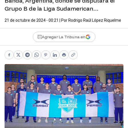
Banda, Argentina, donde se disputará el
Grupo B de la Liga Sudamerican…
21 de octubre de 2024 - 00:21
| Por
Rodrigo Raúl López Riquelme
Agregar La Tribuna en
Facebook
X
Telegram
WhatsApp
Pinterest
LinkedIn
Print
Copy link