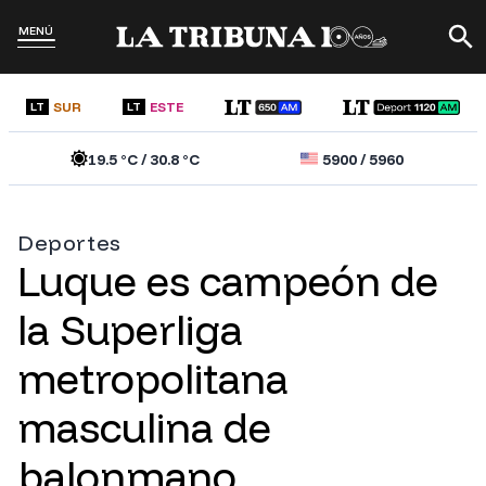
MENÚ
SUR
ESTE
LT
LT
19.5
°C /
30.8
°C
5900
/
5960
Deportes
Luque es campeón de
la Superliga
metropolitana
masculina de
balonmano