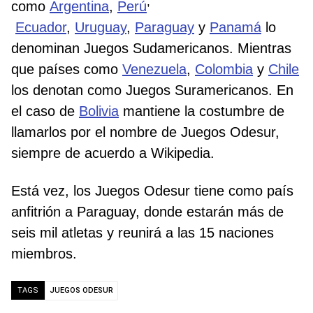
,
como
Argentina
,​
Perú
Ecuador
,
Uruguay
,
Paraguay
y
Panamá
lo
denominan Juegos Sudamericanos. Mientras
que países como
Venezuela
,
Colombia
y
Chile
los denotan como Juegos Suramericanos. En
el caso de
Bolivia
​ mantiene la costumbre de
llamarlos por el nombre de Juegos Odesur,
siempre de acuerdo a Wikipedia.
Está vez, los Juegos Odesur tiene como país
anfitrión a Paraguay, donde estarán más de
seis mil atletas y reunirá a las 15 naciones
miembros.
JUEGOS ODESUR
TAGS