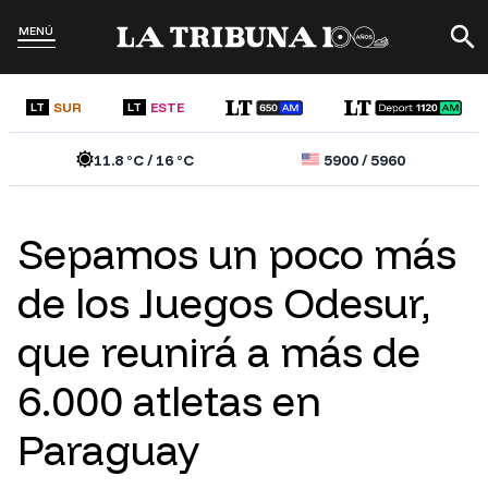
MENÚ
SUR
ESTE
LT
LT
11.8
°C /
16
°C
5900
/
5960
Sepamos un poco más
de los Juegos Odesur,
que reunirá a más de
6.000 atletas en
Paraguay