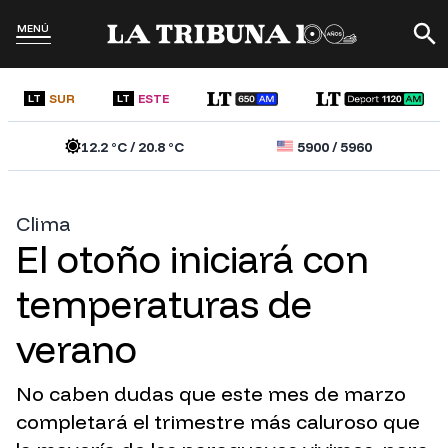
MENÚ
SUR
ESTE
LT
LT
12.2
°C /
20.8
°C
5900
/
5960
Clima
El otoño iniciará con
temperaturas de
verano
No caben dudas que este mes de marzo
completará el trimestre más caluroso que