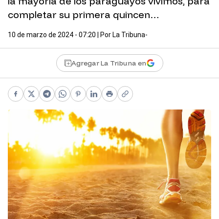
la mayoría de los paraguayos vivimos, para
completar su primera quincen…
10 de marzo de 2024 - 07:20
| Por
La Tribuna-
Agregar La Tribuna en
Facebook
X
Telegram
WhatsApp
Pinterest
LinkedIn
Print
Copy link