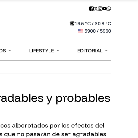
19.5
°C /
30.8
°C
5900
/
5960
⌄
⌄
⌄
OS
LIFESTYLE
EDITORIAL
radables y probables
cos alborotados por los efectos del
as que no pasarán de ser agradables