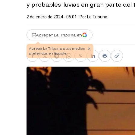
y probables lluvias en gran parte del t
2 de enero de 2024 - 05:01
| Por
La Tribuna-
Agregar La Tribuna en
Facebook
X
Telegram
WhatsApp
Pinterest
LinkedIn
Print
Copy li