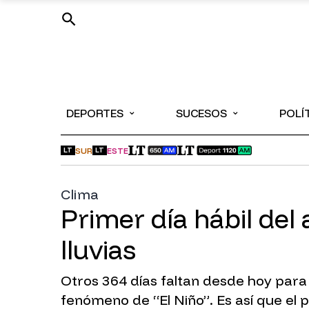
⌄
⌄
DEPORTES
SUCESOS
POLÍ
SUR
ESTE
LT
LT
Clima
Primer día hábil de
lluvias
Otros 364 días faltan desde hoy para 
fenómeno de “El Niño”. Es así que e