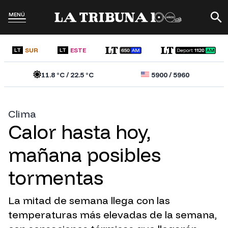
MENÚ
SUR
ESTE
LT
LT
11.8
°C /
22.5
°C
5900
/
5960
Clima
Calor hasta hoy,
mañana posibles
tormentas
La mitad de semana llega con las
temperaturas más elevadas de la semana,