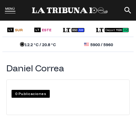
MENÚ
SUR
ESTE
LT
LT
12.2
°C /
20.8
°C
5900
/
5960
Daniel Correa
0
Publicaciones