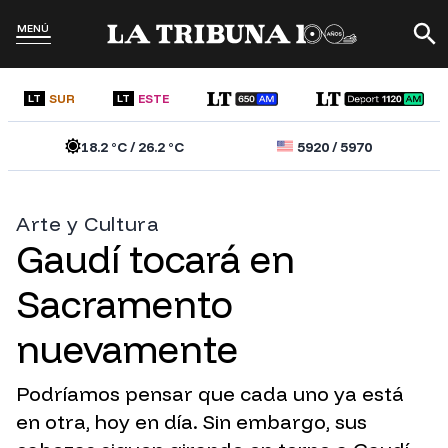
MENÚ
SUR
ESTE
LT
LT
18.2
°C /
26.2
°C
5920
/
5970
Arte y Cultura
Gaudí tocará en
Sacramento
nuevamente
Podríamos pensar que cada uno ya está
en otra, hoy en día. Sin embargo, sus