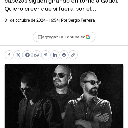
cabezas siguen girando en torno a Gaudí.
Quiero creer que si fuera por el…
31 de octubre de 2024 - 16:54
| Por
Sergio Ferreira
Agregar La Tribuna en
Facebook
X
Telegram
WhatsApp
Pinterest
LinkedIn
Print
Copy link