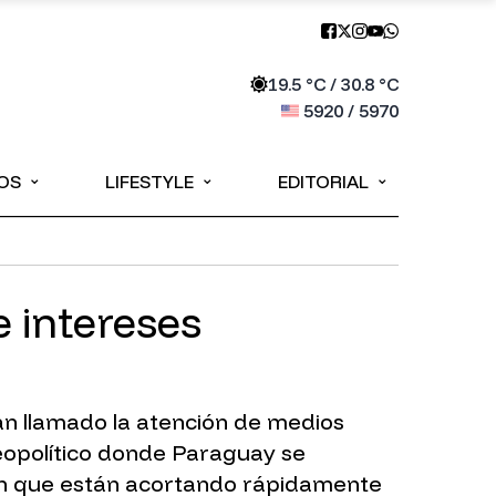
19.5
°C /
30.8
°C
5920
/
5970
⌄
⌄
⌄
OS
LIFESTYLE
EDITORIAL
 intereses
n llamado la atención de medios
eopolítico donde Paraguay se
ran que están acortando rápidamente