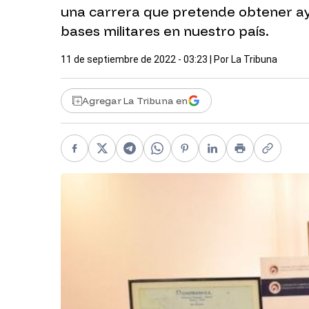
una carrera que pretende obtener ayud
bases militares en nuestro país.
11 de septiembre de 2022 - 03:23
| Por
La Tribuna
Agregar La Tribuna en
Facebook
X
Telegram
WhatsApp
Pinterest
LinkedIn
Print
Copy li