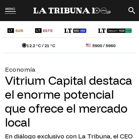
MENÚ
SUR
ESTE
LT
LT
12.2
°C /
21
°C
5900
/
5960
Economía
Vitrium Capital destaca
el enorme potencial
que ofrece el mercado
local
En diálogo exclusivo con La Tribuna, el CEO