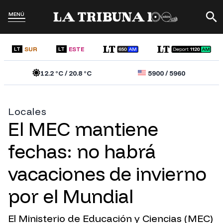
MENÚ
SUR
ESTE
LT
LT
12.2
°C /
20.8
°C
5900
/
5960
Locales
El MEC mantiene
fechas: no habrá
vacaciones de invierno
por el Mundial
El Ministerio de Educación y Ciencias (MEC)