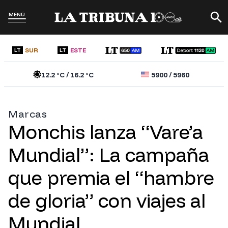
MENÚ
SUR
ESTE
LT
LT
12.2
°C /
16.2
°C
5900
/
5960
Marcas
Monchis lanza “Vare’a
Mundial”: La campaña
que premia el “hambre
de gloria” con viajes al
Mundial