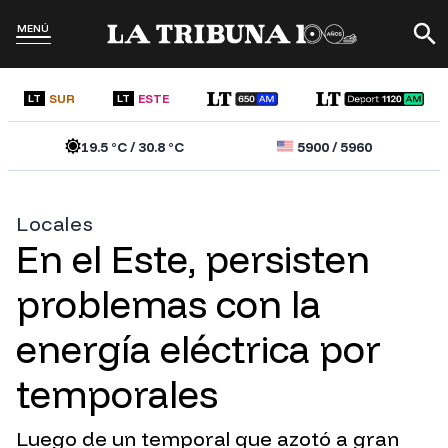
MENÚ
SUR
ESTE
LT
LT
19.5
°C /
30.8
°C
5900
/
5960
Locales
En el Este, persisten
problemas con la
energía eléctrica por
temporales
Luego de un temporal que azotó a gran