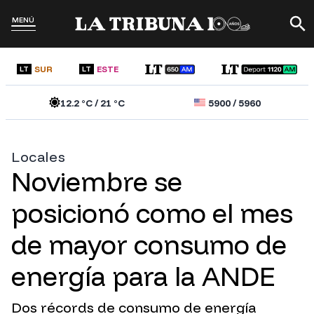
MENÚ
SUR
ESTE
LT
LT
12.2
°C /
21
°C
5900
/
5960
Locales
Noviembre se
posicionó como el mes
de mayor consumo de
energía para la ANDE
Dos récords de consumo de energía