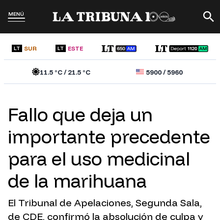
MENÚ
SUR
ESTE
LT
LT
11.5
°C /
21.5
°C
5900
/
5960
Fallo que deja un
importante precedente
para el uso medicinal
de la marihuana
El Tribunal de Apelaciones, Segunda Sala,
de CDE, confirmó la absolución de culpa y