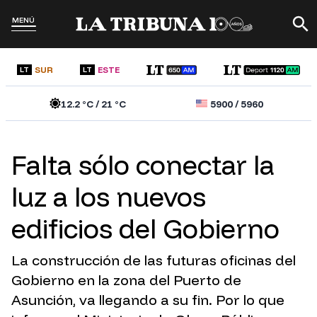
MENÚ
SUR
ESTE
LT
LT
12.2
°C /
21
°C
5900
/
5960
Falta sólo conectar la
luz a los nuevos
edificios del Gobierno
La construcción de las futuras oficinas del
Gobierno en la zona del Puerto de
Asunción, va llegando a su fin. Por lo que