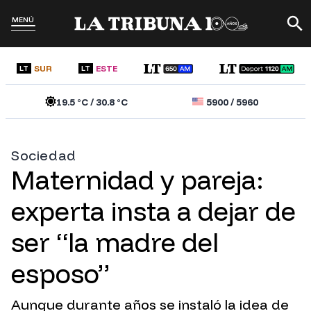
MENÚ
SUR
ESTE
LT
LT
19.5
°C /
30.8
°C
5900
/
5960
Sociedad
Maternidad y pareja:
experta insta a dejar de
ser “la madre del
esposo”
Aunque durante años se instaló la idea de