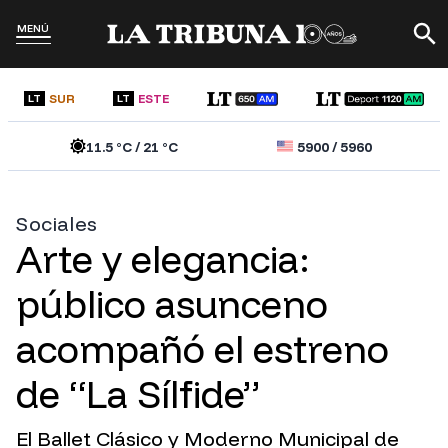
MENÚ
SUR
ESTE
LT
LT
11.5
°C /
21
°C
5900
/
5960
Sociales
Arte y elegancia:
público asunceno
acompañó el estreno
de “La Sílfide”
El Ballet Clásico y Moderno Municipal de