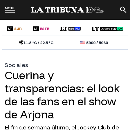
MENÚ
SUR
ESTE
LT
LT
11.8
°C /
22.5
°C
5900
/
5960
Sociales
Cuerina y
transparencias: el look
de las fans en el show
de Arjona
El fin de semana último, el Jockey Club de