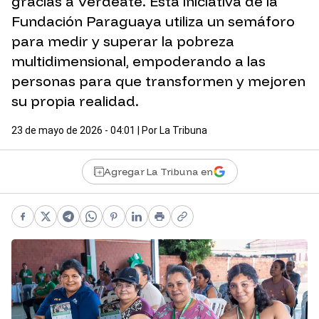
gracias a Verdeate. Esta iniciativa de la
Fundación Paraguaya utiliza un semáforo
para medir y superar la pobreza
multidimensional, empoderando a las
personas para que transformen y mejoren
su propia realidad.
23 de mayo de 2026 - 04:01
| Por
La Tribuna
Agregar La Tribuna en
Facebook
X
Telegram
WhatsApp
Pinterest
LinkedIn
Print
Copy link