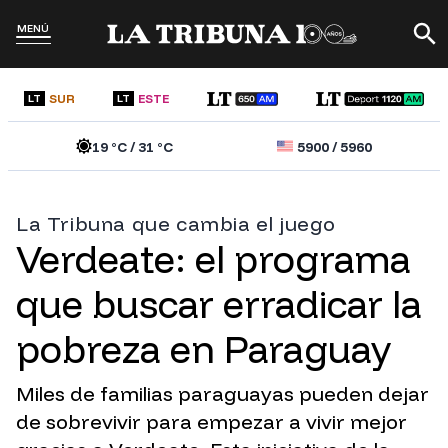
MENÚ
SUR
ESTE
LT
LT
19
°C /
31
°C
5900
/
5960
La Tribuna que cambia el juego
Verdeate: el programa
que buscar erradicar la
pobreza en Paraguay
Miles de familias paraguayas pueden dejar
de sobrevivir para empezar a vivir mejor