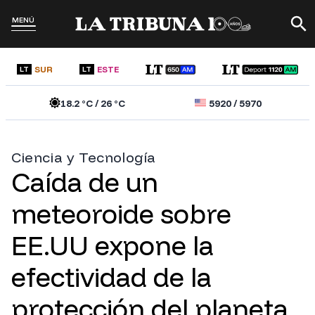
MENÚ
SUR
ESTE
LT
LT
18.2
°C /
26
°C
5920
/
5970
Ciencia y Tecnología
Caída de un
meteoroide sobre
EE.UU expone la
efectividad de la
protección del planeta