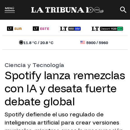
MENÚ
SUR
ESTE
LT
LT
11.8
°C /
20.8
°C
5900
/
5960
Ciencia y Tecnología
Spotify lanza remezclas
con IA y desata fuerte
debate global
Spotify defiende el uso regulado de
inteligencia artificial para crear versiones