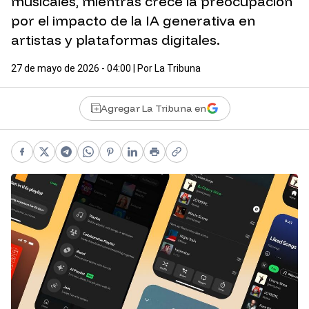
musicales, mientras crece la preocupación
por el impacto de la IA generativa en
artistas y plataformas digitales.
27 de mayo de 2026 - 04:00
| Por
La Tribuna
Agregar La Tribuna en
Facebook
X
Telegram
WhatsApp
Pinterest
LinkedIn
Print
Copy link