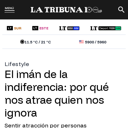
MENÚ
SUR
ESTE
LT
LT
11.5
°C /
21
°C
5900
/
5960
Lifestyle
El imán de la
indiferencia: por qué
nos atrae quien nos
ignora
Sentir atracción por personas