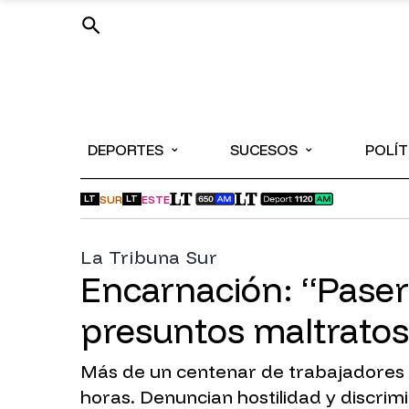
⌄
⌄
DEPORTES
SUCESOS
POLÍT
SUR
ESTE
LT
LT
La Tribuna Sur
Encarnación: “Paser
presuntos maltrato
Más de un centenar de trabajadores 
horas. Denuncian hostilidad y discrim