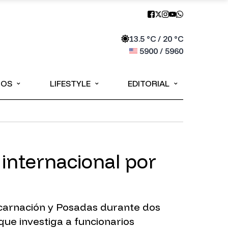
13.5
°C /
20
°C
5900
/
5960
⌄
⌄
⌄
IOS
LIFESTYLE
EDITORIAL
internacional por
ncarnación y Posadas durante dos
que investiga a funcionarios