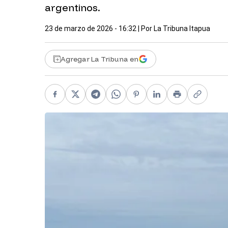
argentinos.
23 de marzo de 2026 - 16:32
| Por
La Tribuna Itapua
Agregar La Tribuna en
Facebook
X
Telegram
WhatsApp
Pinterest
LinkedIn
Print
Copy li