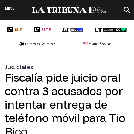
MENÚ
SUR
ESTE
LT
LT
11.5
°C /
21.5
°C
5900
/
5960
Judiciales
Fiscalía pide juicio oral
contra 3 acusados por
intentar entrega de
teléfono móvil para Tío
Rico