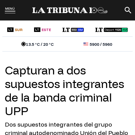
MENÚ
SUR
ESTE
LT
LT
13.5
°C /
20
°C
5900
/
5960
Capturan a dos
supuestos integrantes
de la banda criminal
UPP
Dos supuestos integrantes del grupo
criminal autodenominado Unión del Pueblo