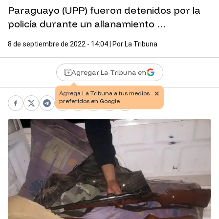
Paraguayo (UPP) fueron detenidos por la
policía durante un allanamiento …
8 de septiembre de 2022 - 14:04
| Por
La Tribuna
Agregar La Tribuna en
×
Agrega La Tribuna a tus medios
preferidos en Google
Facebook
X
Telegram
WhatsApp
Pinterest
LinkedIn
Print
Copy link