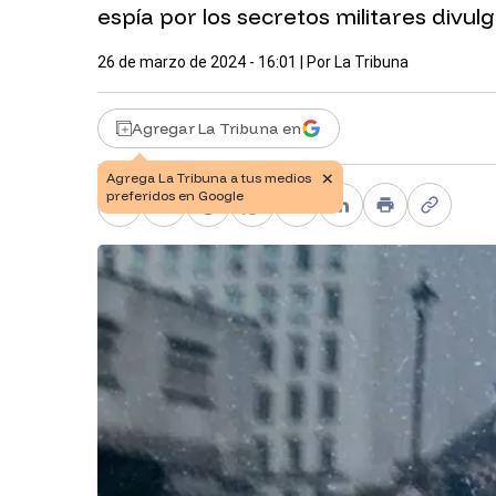
espía por los secretos militares divul
26 de marzo de 2024 - 16:01
| Por
La Tribuna
Agregar La Tribuna en
Facebook
X
Telegram
WhatsApp
Pinterest
LinkedIn
Print
Copy li