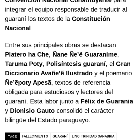
Convención Nacional Constituyente
para
integrar el equipo responsable de traducir al
guaraní los textos de la
Constitución
Nacional
.
Entre sus principales obras se destacan
Platero ha Che
,
Ñane Ñe’ẽ Guaraníme
,
Taruma Poty
,
Polisíntesis guaraní
, el
Gran
Diccionario Avañe’ẽ Ilustrado
y el poemario
Ñe’ẽpoty Apesã
, textos de referencia
obligada para estudiosos y lectores del
guaraní. Esta labor junto a
Félix de Guarania
y
Dionisio Gauto
consolidó el carácter
bilingüe del Estado paraguayo.
FALLECIMIENTO
GUARANÍ
LINO TRINIDAD SANABRIA
TAGS