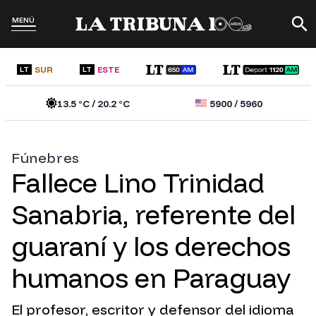
MENÚ
SUR
ESTE
LT
LT
13.5
°C /
20.2
°C
5900
/
5960
Fúnebres
Fallece Lino Trinidad
Sanabria, referente del
guaraní y los derechos
humanos en Paraguay
El profesor, escritor y defensor del idioma