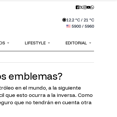
12.2
°C /
21
°C
5900
/
5960
⌄
⌄
⌄
OS
LIFESTYLE
EDITORIAL
 los emblemas?
óleo en el mundo, a la siguiente
il que esto ocurra a la inversa. Como
 seguro que no tendrán en cuenta otra