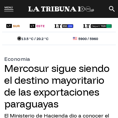
MENÚ
SUR
ESTE
LT
LT
13.5
°C /
20.2
°C
5900
/
5960
Economia
Mercosur sigue siendo
el destino mayoritario
de las exportaciones
paraguayas
El Ministerio de Hacienda dio a conocer el