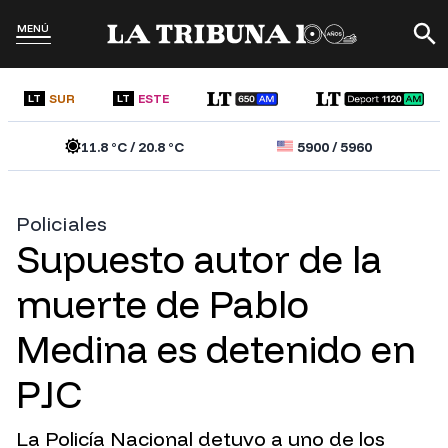
MENÚ
SUR
ESTE
LT
LT
11.8
°C /
20.8
°C
5900
/
5960
Policiales
Supuesto autor de la
muerte de Pablo
Medina es detenido en
PJC
La Policía Nacional detuvo a uno de los