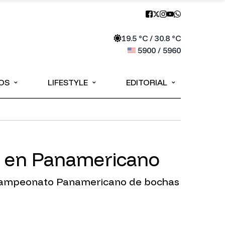
19.5
°C /
30.8
°C
5900
/
5960
⌄
⌄
⌄
OS
LIFESTYLE
EDITORIAL
y en Panamericano
r Campeonato Panamericano de bochas