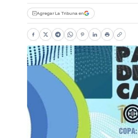
Agregar La Tribuna en
Facebook
X
Telegram
WhatsApp
Pinterest
LinkedIn
Print
Copy li