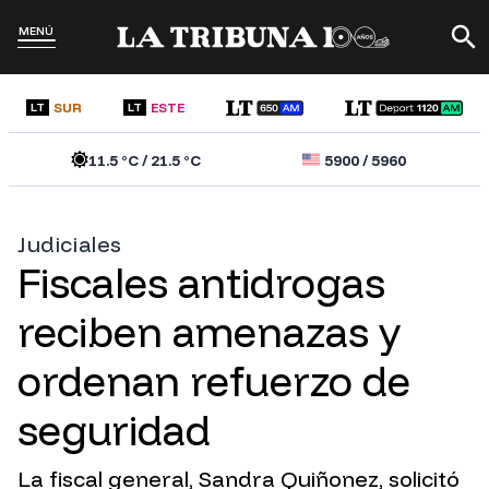
MENÚ
SUR
ESTE
LT
LT
11.5
°C /
21.5
°C
5900
/
5960
Judiciales
Fiscales antidrogas
reciben amenazas y
ordenan refuerzo de
seguridad
La fiscal general, Sandra Quiñonez, solicitó